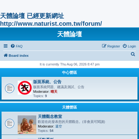
天體論壇 已經更新網址
http://www.naturist.com.tw/forum/
天體論壇
FAQ
Register
Login
S
Board index
e
It is currently Thu Aug 06, 2026 8:47 pm
a
中心營區
r
版面系統、公告
c
版面系統問題、建議及測試、公告
Moderator:
晴天
h
Topics:
9
天體營區
天體觀念教室
歡迎在此發表您的天體觀念。(非會員可閱讀)
Moderator:
還空
Topics:
54