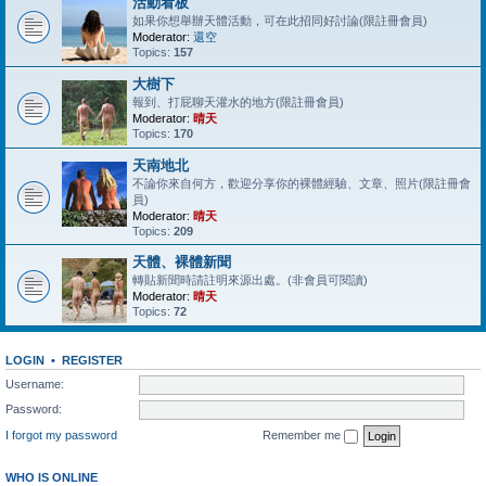
活動看板
如果你想舉辦天體活動，可在此招同好討論(限註冊會員)
Moderator:
還空
Topics:
157
大樹下
報到、打屁聊天灌水的地方(限註冊會員)
Moderator:
晴天
Topics:
170
天南地北
不論你來自何方，歡迎分享你的裸體經驗、文章、照片(限註冊會
員)
Moderator:
晴天
Topics:
209
天體、裸體新聞
轉貼新聞時請註明來源出處。(非會員可閱讀)
Moderator:
晴天
Topics:
72
LOGIN
•
REGISTER
Username:
Password:
I forgot my password
Remember me
WHO IS ONLINE