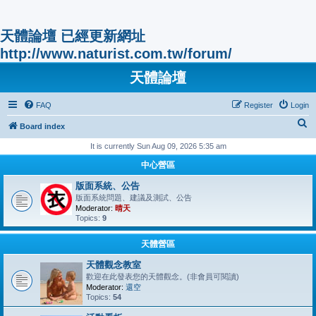
天體論壇 已經更新網址
http://www.naturist.com.tw/forum/
天體論壇
FAQ
Register
Login
S
Board index
e
It is currently Sun Aug 09, 2026 5:35 am
a
中心營區
r
版面系統、公告
c
版面系統問題、建議及測試、公告
Moderator:
晴天
h
Topics:
9
天體營區
天體觀念教室
歡迎在此發表您的天體觀念。(非會員可閱讀)
Moderator:
還空
Topics:
54