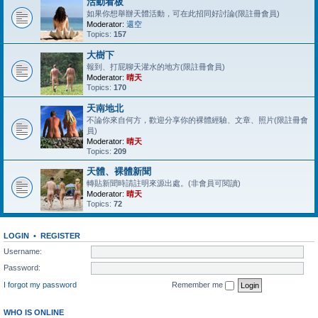
活動看板
如果你想舉辦天體活動，可在此招同好討論(限註冊會員)
Moderator:
還空
Topics:
157
大樹下
報到、打屁聊天灌水的地方(限註冊會員)
Moderator:
晴天
Topics:
170
天南地北
不論你來自何方，歡迎分享你的裸體經驗、文章、照片(限註冊會
員)
Moderator:
晴天
Topics:
209
天體、裸體新聞
轉貼新聞時請註明來源出處。(非會員可閱讀)
Moderator:
晴天
Topics:
72
LOGIN
•
REGISTER
Username:
Password:
I forgot my password
Remember me
WHO IS ONLINE