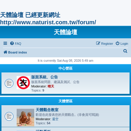
天體論壇 已經更新網址
http://www.naturist.com.tw/forum/
天體論壇
FAQ
Register
Login
S
Board index
e
It is currently Sat Aug 08, 2026 5:49 am
a
中心營區
r
版面系統、公告
c
版面系統問題、建議及測試、公告
Moderator:
晴天
h
Topics:
9
天體營區
天體觀念教室
歡迎在此發表您的天體觀念。(非會員可閱讀)
Moderator:
還空
Topics:
54