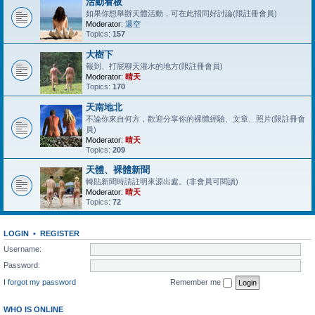
活動看板
如果你想舉辦天體活動，可在此招同好討論(限註冊會員)
Moderator:
還空
Topics:
157
大樹下
報到、打屁聊天灌水的地方(限註冊會員)
Moderator:
晴天
Topics:
170
天南地北
不論你來自何方，歡迎分享你的裸體經驗、文章、照片(限註冊會
員)
Moderator:
晴天
Topics:
209
天體、裸體新聞
轉貼新聞時請註明來源出處。(非會員可閱讀)
Moderator:
晴天
Topics:
72
LOGIN
•
REGISTER
Username:
Password:
I forgot my password
Remember me
WHO IS ONLINE