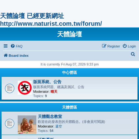
天體論壇 已經更新網址
http://www.naturist.com.tw/forum/
天體論壇
FAQ
Register
Login
S
Board index
e
It is currently Fri Aug 07, 2026 9:33 pm
a
中心營區
r
版面系統、公告
c
版面系統問題、建議及測試、公告
Moderator:
晴天
h
Topics:
9
天體營區
天體觀念教室
歡迎在此發表您的天體觀念。(非會員可閱讀)
Moderator:
還空
Topics:
54