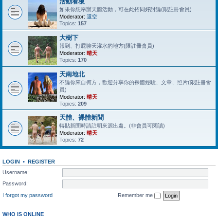
活動看板
如果你想舉辦天體活動，可在此招同好討論(限註冊會員)
Moderator:
還空
Topics:
157
大樹下
報到、打屁聊天灌水的地方(限註冊會員)
Moderator:
晴天
Topics:
170
天南地北
不論你來自何方，歡迎分享你的裸體經驗、文章、照片(限註冊會
員)
Moderator:
晴天
Topics:
209
天體、裸體新聞
轉貼新聞時請註明來源出處。(非會員可閱讀)
Moderator:
晴天
Topics:
72
LOGIN
•
REGISTER
Username:
Password:
I forgot my password
Remember me
WHO IS ONLINE