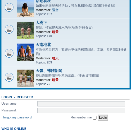
活動看板
如果你想舉辦天體活動，可在此招同好討論(限註冊會員)
Moderator:
還空
Topics:
157
大樹下
報到、打屁聊天灌水的地方(限註冊會員)
Moderator:
晴天
Topics:
170
天南地北
不論你來自何方，歡迎分享你的裸體經驗、文章、照片(限註冊會
員)
Moderator:
晴天
Topics:
209
天體、裸體新聞
轉貼新聞時請註明來源出處。(非會員可閱讀)
Moderator:
晴天
Topics:
72
LOGIN
•
REGISTER
Username:
Password:
I forgot my password
Remember me
WHO IS ONLINE