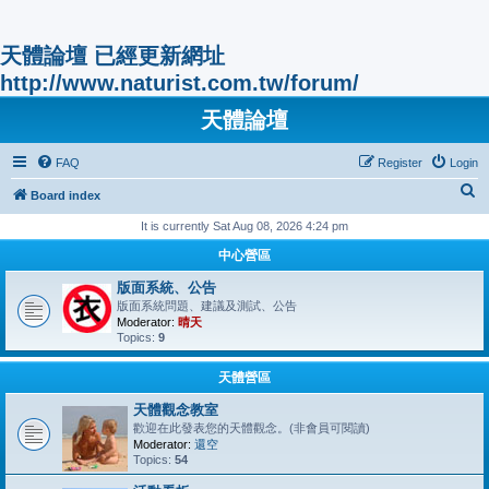
天體論壇 已經更新網址
http://www.naturist.com.tw/forum/
天體論壇
FAQ
Register
Login
S
Board index
e
It is currently Sat Aug 08, 2026 4:24 pm
a
中心營區
r
版面系統、公告
c
版面系統問題、建議及測試、公告
Moderator:
晴天
h
Topics:
9
天體營區
天體觀念教室
歡迎在此發表您的天體觀念。(非會員可閱讀)
Moderator:
還空
Topics:
54