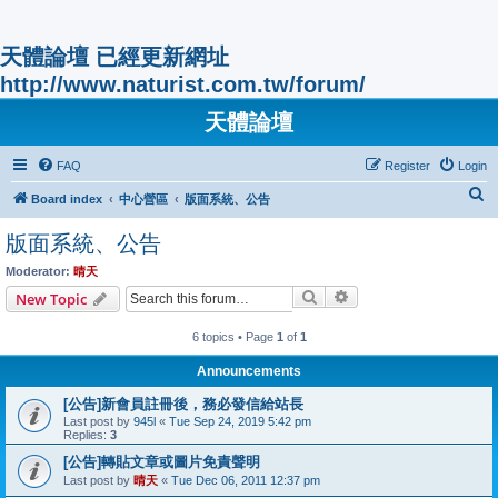
天體論壇 已經更新網址
http://www.naturist.com.tw/forum/
天體論壇
FAQ
Register
Login
S
Board index
中心營區
版面系統、公告
e
版面系統、公告
a
Moderator:
晴天
r
Search
Advanced search
New Topic
c
h
6 topics • Page
1
of
1
Announcements
[公告]新會員註冊後，務必發信給站長
Last post by
945l
«
Tue Sep 24, 2019 5:42 pm
Replies:
3
[公告]轉貼文章或圖片免責聲明
Last post by
晴天
«
Tue Dec 06, 2011 12:37 pm