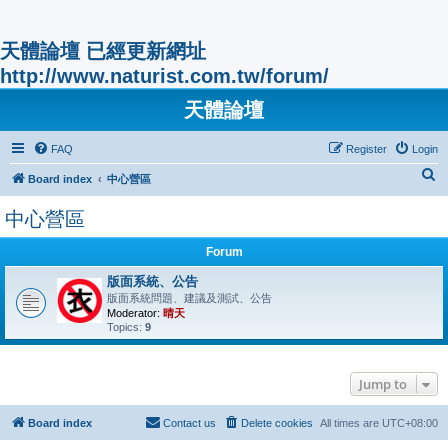
天體論壇 已經更新網址
http://www.naturist.com.tw/forum/
天體論壇
FAQ
Register
Login
S
Board index
中心營區
e
中心營區
a
r
Forum
c
版面系統、公告
版面系統問題、建議及測試、公告
h
Moderator:
晴天
Topics:
9
Jump to
Board index
Contact us
Delete cookies
All times are
UTC+08:00