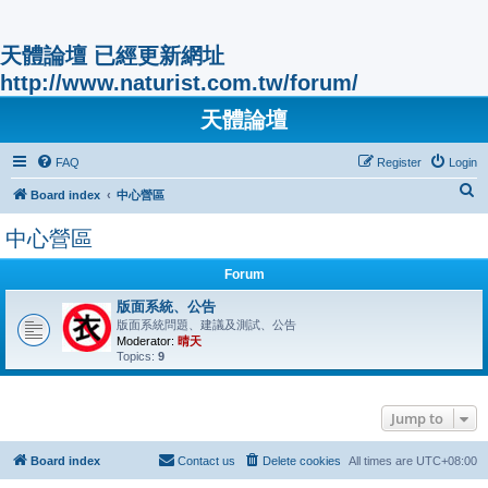
天體論壇 已經更新網址
http://www.naturist.com.tw/forum/
天體論壇
FAQ
Register
Login
S
Board index
中心營區
e
中心營區
a
r
Forum
c
版面系統、公告
版面系統問題、建議及測試、公告
h
Moderator:
晴天
Topics:
9
Jump to
Board index
Contact us
Delete cookies
All times are
UTC+08:00