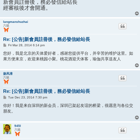
新會員註冊後，務必發信給站長
經審核後才會開通。
langmanshuzhai
六級
Re: [公告]新會員註冊後，務必發信給站長
P
Fri Mar 28, 2014 6:14 pm
o
s
您好，我是北京的天体爱好者，感谢您提供平台，并辛苦的维护这里。如
t
果方便来京，欢迎来桃园小聚。桃花酒迎天体客，瑜伽共享送友人
扬风清
六級
Re: [公告]新會員註冊後，務必發信給站長
P
Tue Dec 23, 2014 7:30 pm
o
s
你好！我是来自深圳的新会员，深圳已架起友谊的桥梁，很愿意与各位交
t
朋友。
945l
六級