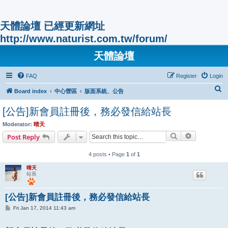
天體論壇 已經更新網址
http://www.naturist.com.tw/forum/
天體論壇
FAQ
Register
Login
S
Board index
中心營區
版面系統、公告
e
[公告]新會員註冊後，務必發信給站長
a
Moderator:
晴天
r
Search
Advanced s
Post Reply
c
h
4 posts • Page
1
of
1
晴天
站長
[公告]新會員註冊後，務必發信給站長
P
Fri Jan 17, 2014 11:43 am
o
s
t