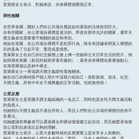
普萊斯女士表示，對她來說，赤身裸體感覺很正常。
與性無關
在世界各國，關於人們在公共場合應該如何著裝的法律差別巨大。
在有些國家，在公眾場合裸體是違法的。即使在那些允許的國家，通常天
體主義者也需要遵守相關的規定和凖則。
例如在英國，在公共場合裸體不是犯罪行為，除非有證據表明某人裸體的
目的是為了引起不安、驚恐或是憤怒。
普萊斯女士在自己的社交媒體上會上傳一些她和丈夫日常生活的照片，例
如與朋友相聚（新冠封鎖前穿著衣服的）；還有赤身裸體在家裏做點心、
在海里裸遊以及林中裸走。
普萊斯女士一再強調天體主義跟性毫無關係。
她在自己的推特賬戶個人簡介中這樣介紹自己：喜歡旅遊、游泳、社交、
天體主義…所有中年女子感興趣的正常活動。但絶無色情！
公眾反應
普萊斯女士是英國天體主義組織的一名志工，同時也是女性天體主義活動
的負責人。
但她明白天體主義並不適合所有人，而且人們對在公共場所裸體仍然有不
良看法。
但她建議有興趣者可以通過裸走和裸泳慢慢建立起自信，而且她驚喜地發
現公眾對此表現出足夠的理解。
普萊斯女士表示，公眾大多數時候的反應實際上是非常令人鼓舞的。
她說，大多數時候人們並未表現出「驚恐」，許多人會問候一聲「早