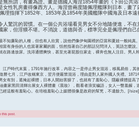
無所謂，有畫為證。畫是德國人海涅1854年畫的《下田公共
是女性乳房畫得像西方人。海涅曾兩度隨佩理艦隊到日本，畫了
佩理指揮下1852年、1853年及1854年美國艦隊中國海及日本
令人驚詫的習慣。在一個公共浴場看見男女不分地隨便進，不在
國家，但淫猥不堪。不消說，道德與否，標準完全是佩理們自己
最不知廉恥的人種，但也有人欣賞，說他們像伊甸園裡的亞當和夏娃一般純真
相當有身份的人也當著家屬的面，恬然指著自己的那話兒問洋人，英語怎麼說
就在路邊放尿。洗淂通體爽快，甚至光著屁股往家走，裸奔也無人注目。男人
江戶時代末葉，1791年施行改革，內容之一是停止男女混浴，移風易俗，其
年陰曆七月，江戶改稱東京，翌月便嚴禁混浴，理由是對人家外國人失禮。187
男女有別，遮掩起裸體，日本人開始害臊了，也就有了羞恥心。隱蔽裸體提高
，油畫家黑田清輝出展女人裸體畫《晨妝》，觀看者浪笑穢語，女人一瞥羞赧，
這般有羞恥心。在培植羞恥心上媒體很像是政府的幫兇，不遺餘力。[/size]
 this post.