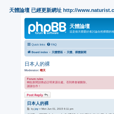
天體論壇 已經更新網址 http://www.naturist.co
天體論壇
這是個天體愛好者討論自然裸體的
Quick links
FAQ
Board index
天體營區
天體、裸體新聞
日本人的裸
Moderator:
晴天
Forum rules
轉貼新聞請務必註明來源出處。否則將會被刪除。
謝謝合作！
Post Reply
日本人的裸
P
by
joy
»
Mon Jun 01, 2015 6:11 pm
o