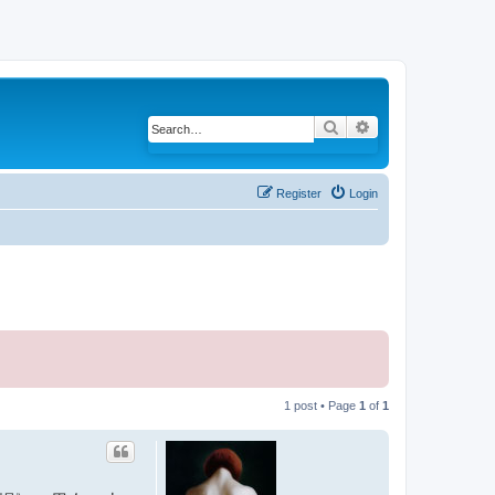
Search
Advanced search
Register
Login
1 post • Page
1
of
1