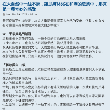
在大自然中一絲不掛，讓肌膚沐浴在和煦的暖風中，那真
是一種奇妙的感受
P
Mon Mar 29, 2021 4:02 pm
o
s
新冠疫情下封城禁足，許多人重新發現探索大自然的樂趣。但是，你有沒
t
有考慮過赤身裸體地沐浴在大自然中呢？
★一手掌握熱門話題
這種主張不穿任何衣服，一絲不掛的行為被稱之為天體主義
（Naturism），也有人把它叫做天然主義或是裸體主義。
取決於所在的國家與文化，天體主義行為或天體主義者可能具有爭議。
本文的主人公是英國一對忠實的天體主義者：唐娜．普萊斯和她的丈夫。
在新冠疫情期間，只要天氣情況許可，他們就會在戶外裸體散步。
「解放與自由感」
普萊斯女士最近在接受BBC採訪時鼓勵那些對天體主義感興趣的人不妨親
身一試。
在談到裸體的感受時，普萊斯女士表示，一旦你親自嘗試天體主義就會有
極大的解放和自由感。
當然，她表示絶不會提倡那些從未有過天體經驗的人第一次就直接到戶外
裸走。「我自己也不會那樣做，」她說。
普萊斯女士表示，你先要自己感到自在，也許可以在家裏或是自家花園裏
先嘗試一下裸體的滋味。
也就是說，先適應一下「一絲不掛」的，實際體驗一下這樣做是否感覺正
常。