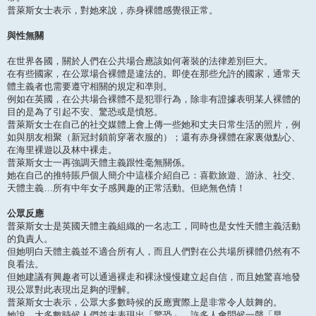
普萊斯女士表示，對她來說，赤身裸體感覺很正常。
與性無關
在世界各國，關於人們在公共場合應該如何著裝的法律差別巨大。
在有些國家，在公眾場合裸體是違法的。即使在那些允許的國家，通常天
體主義者也需要遵守相關的規定和凖則。
例如在英國，在公共場合裸體不是犯罪行為，除非有證據表明某人裸體的
目的是為了引起不安、驚恐或是憤怒。
普萊斯女士在自己的社交媒體上會上傳一些她和丈夫日常生活的照片，例
如與朋友相聚（新冠封鎖前穿著衣服的）；還有赤身裸體在家裏做點心、
在海里裸遊以及林中裸走。
普萊斯女士一再強調天體主義跟性毫無關係。
她在自己的推特賬戶個人簡介中這樣介紹自己：喜歡旅遊、游泳、社交、
天體主義…所有中年女子感興趣的正常活動。但絶無色情！
公眾反應
普萊斯女士是英國天體主義組織的一名志工，同時也是女性天體主義活動
的負責人。
但她明白天體主義並不適合所有人，而且人們對在公共場所裸體仍然有不
良看法。
但她建議有興趣者可以通過裸走和裸泳慢慢建立起自信，而且她驚喜地發
現公眾對此表現出足夠的理解。
普萊斯女士表示，公眾大多數時候的反應實際上是非常令人鼓舞的。
她說，大多數時候人們並未表現出「驚恐」，許多人會問候一聲「早