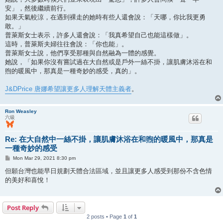
安」，然後繼續前行。
如果天氣較涼，在遇到裸走的她時有些人還會說：「天哪，你比我更勇
敢。」
普萊斯女士表示，許多人還會說：「我真希望自己也能這樣做」。
這時，普萊斯夫婦往往會說：「你也能」。
普萊斯女士說，他們享受那種與自然融為一體的感覺。
她說，「如果你沒有嘗試過在大自然或是戶外一絲不掛，讓肌膚沐浴在和
煦的暖風中，那真是一種奇妙的感受，真的」。
J&DPrice 唐娜希望讓更多人理解天體主義者
。
Ron Weasley
六級
Re: 在大自然中一絲不掛，讓肌膚沐浴在和煦的暖風中，那真是
一種奇妙的感受
P
Mon Mar 29, 2021 8:30 pm
o
s
但願台灣也能早日規劃天體合法區域，並且讓更多人感受到那份不含色情
t
的美好和喜悅！
Post Reply
2 posts • Page
1
of
1